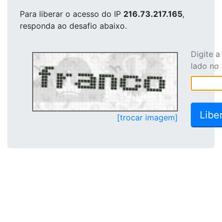
Para liberar o acesso
do IP
216.73.217.165
,
responda ao desafio abaixo.
Digite 
lado no
[trocar imagem]